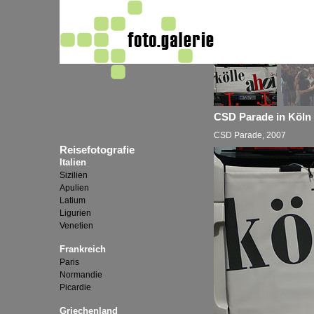
CSD Parade in Köl
CSD Parade, 2007
Reisefotografie
Italien
Sizilien
Apulien
Latium
Ligurien
Venetien
Frankreich
Paris
Normandie
Picardie
Griechenland