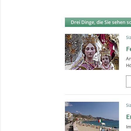
Drei Dinge, die Sie sehen so
Si
F
An
Hö
Si
E
Im