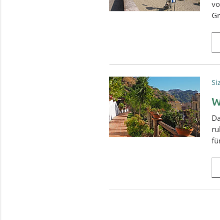
vo
Gr
Si
W
Da
ru
fü