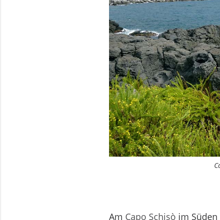
C
Am
Capo Schisò
im Süden 