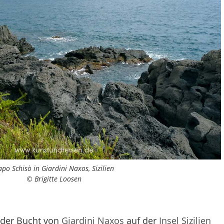
apo Schisò in Giardini Naxos, Sizilien
© Brigitte Loosen
der Bucht von
Giardini Naxos
auf der
Insel Sizilien