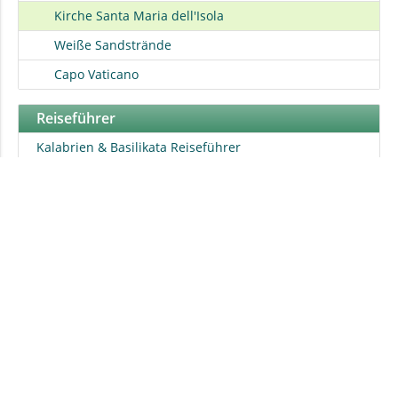
Kirche Santa Maria dell'Isola
Weiße Sandstrände
Capo Vaticano
Reiseführer
Kalabrien & Basilikata Reiseführer
Reisen
Städtereisen
Sizilien
Belgien
Ligurien
Frankreich
Latium
Niederlande