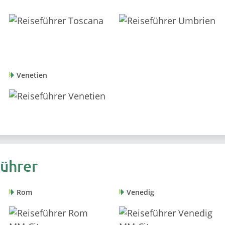
Venetien
führer
Rom
Venedig