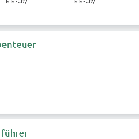
benteuer
rführer