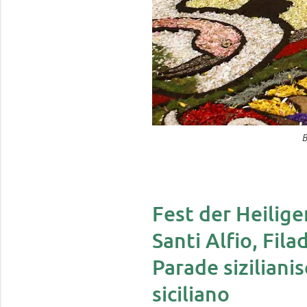
B
Fest der Heilige
Santi Alfio, Fila
Parade siziliani
siciliano